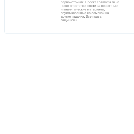
первоисточник. Проект cosmomir.ru не
несет ответственности за новостные
и аналитические материалы,
опубликованные со ссылкой на
другие издания. Все права
защищены.