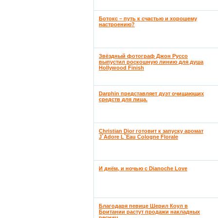
Ботокс – путь к счастью и хорошему
настроению?
Звёздный фотограф Джон Руссо
выпустил роскошную линию для душа
Hollywood Finish
Darphin представляет дуэт очищающих
средств для лица.
Christian Dior готовит к запуску аромат
J`Adore L`Eau Cologne Florale
И днём, и ночью с Dianoche Love
Благодаря певице Шерил Коул в
Британии растут продажи накладных
ресниц