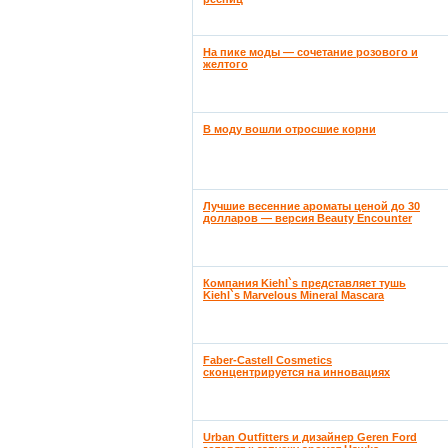
На пике моды — сочетание розового и
желтого
В моду вошли отросшие корни
Лучшие весенние ароматы ценой до 30
долларов — версия Beauty Encounter
Компания Kiehl`s представляет тушь
Kiehl`s Marvelous Mineral Mascara
Faber-Castell Cosmetics
сконцентрируется на инновациях
Urban Outfitters и дизайнер Geren Ford