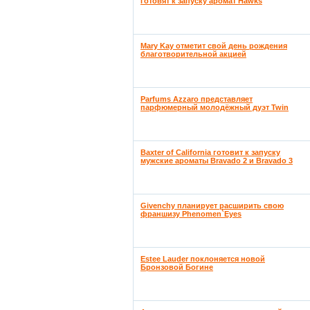
готовят к запуску аромат Hawks
Mary Kay отметит свой день рождения
благотворительной акцией
Parfums Azzaro представляет
парфюмерный молодёжный дуэт Twin
Baxter of California готовит к запуску
мужские ароматы Bravado 2 и Bravado 3
Givenchy планирует расширить свою
франшизу Phenomen`Eyes
Estee Lauder поклоняется новой
Бронзовой Богине