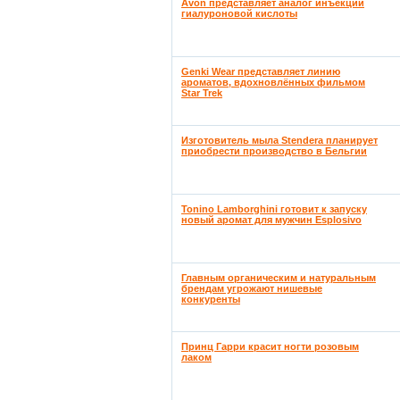
Avon представляет аналог инъекций
гиалуроновой кислоты
Genki Wear представляет линию
ароматов, вдохновлённых фильмом
Star Trek
Изготовитель мыла Stendera планирует
приобрести производство в Бельгии
Tonino Lamborghini готовит к запуску
новый аромат для мужчин Esplosivo
Главным органическим и натуральным
брендам угрожают нишевые
конкуренты
Принц Гарри красит ногти розовым
лаком