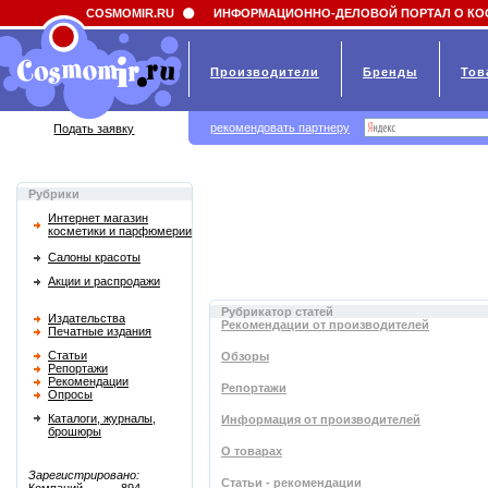
Field 'news_title' doesn't have a default value
COSMOMIR.RU
ИНФОРМАЦИОННО-ДЕЛОВОЙ ПОРТАЛ О КО
Производители
Бренды
Тов
рекомендовать партнеру
Подать заявку
Рубрики
Интернет магазин
косметики и парфюмерии
Салоны красоты
Акции и распродажи
Рубрикатор статей
Издательства
Рекомендации от производителей
Печатные издания
Статьи
Обзоры
Репортажи
Рекомендации
Репортажи
Опросы
Каталоги, журналы,
Информация от производителей
брошюры
О товарах
Зарегистрировано:
Статьи - рекомендации