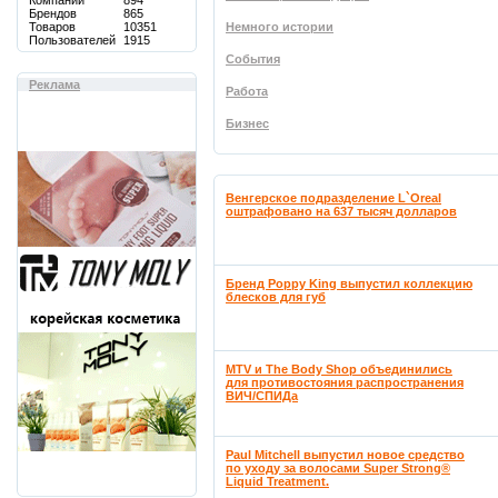
Компаний
894
Брендов
865
Товаров
10351
Немного истории
Пользователей
1915
События
Реклама
Работа
Бизнес
Венгерское подразделение L`Oreal
оштрафовано на 637 тысяч долларов
Бренд Poppy King выпустил коллекцию
блесков для губ
MTV и The Body Shop объединились
для противостояния распространения
ВИЧ/СПИДа
Paul Mitchell выпустил новое средство
по уходу за волосами Super Strong®
Liquid Treatment.