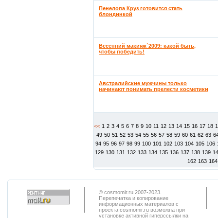
Пенелопа Круз готовится стать
блондинкой
Весенний макияж`2009: какой быть,
чтобы победить!
Австралийские мужчины только
начинают понимать прелести косметики
<<
1
2
3
4
5
6
7
8
9
10
11
12
13
14
15
16
17
18
49
50
51
52
53
54
55
56
57
58
59
60
61
62
63
6
94
95
96
97
98
99
100
101
102
103
104
105
106
129
130
131
132
133
134
135
136
137
138
139
1
162
163
164
© cosmomir.ru 2007-2023.
Перепечатка и копирование
информационных материалов с
проекта cosmomir.ru возможна при
установке активной гиперссылки на