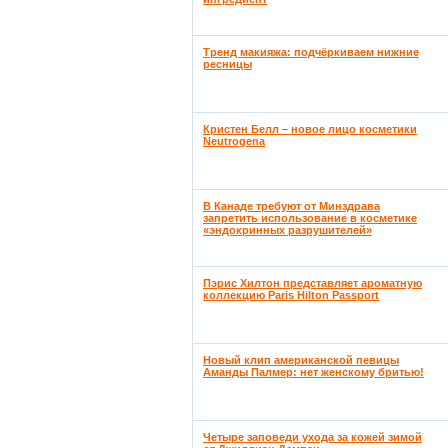
Тренд макияжа: подчёркиваем нижние
ресницы
Кристен Белл – новое лицо косметики
Neutrogena
В Канаде требуют от Минздрава
запретить использование в косметике
«эндокринных разрушителей»
Пэрис Хилтон представляет ароматную
коллекцию Paris Hilton Passport
Новый клип американской певицы
Аманды Палмер: нет женскому бритью!
Четыре заповеди ухода за кожей зимой