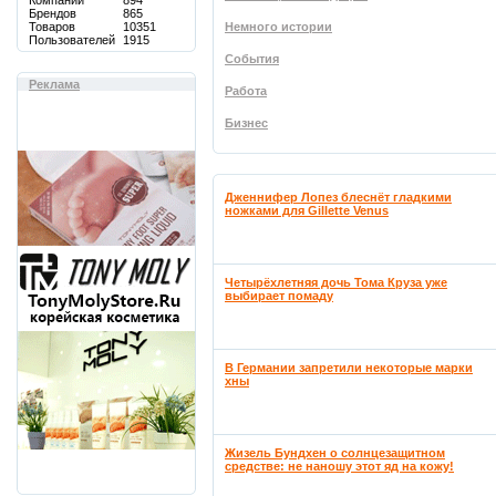
Компаний
894
Брендов
865
Товаров
10351
Немного истории
Пользователей
1915
События
Реклама
Работа
Бизнес
Дженнифер Лопез блеснёт гладкими
ножками для Gillette Venus
Четырёхлетняя дочь Тома Круза уже
выбирает помаду
В Германии запретили некоторые марки
хны
Жизель Бундхен о солнцезащитном
средстве: не наношу этот яд на кожу!