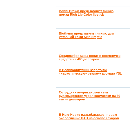
Bobbi Brown представляет линию
помад Rich Lip Color lipstick
Biotherm представляет линию для
уставшей кожи Skin.Ergetic
Средняя британка носит в косметичке
средств на 400 долларов
В Великобритании запретили
«наркотическую» рекламу аромата YSL
Сотрудник американской сети
супермаркетов украл косметики на 60
тысяч долларов
В Нью-Йорке разрабатывают новые
экологичные ПАВ на основе сахаров