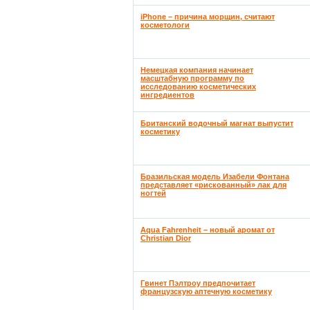
iPhone – причина морщин, считают
косметологи
Немецкая компания начинает
масштабную программу по
исследованию косметических
ингредиентов
Британский водочный магнат выпустит
косметику
Бразильская модель Изабели Фонтана
представляет «рискованный» лак для
ногтей
Aqua Fahrenheit – новый аромат от
Christian Dior
Гвинет Пэлтроу предпочитает
французскую аптечную косметику