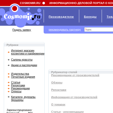
Field 'news_title' doesn't have a default value
COSMOMIR.RU
ИНФОРМАЦИОННО-ДЕЛОВОЙ ПОРТАЛ О КО
Производители
Бренды
Тов
рекомендовать партнеру
Подать заявку
Рубрики
Интернет магазин
косметики и парфюмерии
Салоны красоты
Акции и распродажи
Рубрикатор статей
Издательства
Рекомендации от производителей
Печатные издания
Статьи
Обзоры
Репортажи
Рекомендации
Репортажи
Опросы
Каталоги, журналы,
Информация от производителей
брошюры
О товарах
Зарегистрировано:
Статьи - рекомендации