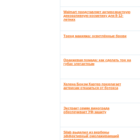
Walmart представляет антивозрастную
декоративную косметику для 8-12-
летних
Тренд макияжа: осветлённые брови
Оранжевая помада: как сделать тон на
губах элегантным
Хелена Бонэм Картер предлагает
актрисам отказаться от ботокса
Экстракт семян винограда
обеспечивает УФ-защиту
Silab выделил из вербены
эффективный омолаживающий
ингредиент