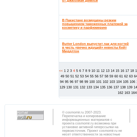
от Джиллиан Демпси
В Пакистане возмущены резким
повышением таможенных платежей за
косметику и парфюмерию
Butter London выпустит лак для ногтей
в честь «вечно ждущей» невесты Кейт
Миддлтон
<<
1
2
3
4
5
6
7
8
9
10
11
12
13
14
15
16
17
18
49
50
51
52
53
54
55
56
57
58
59
60
61
62
63
6
94
95
96
97
98
99
100
101
102
103
104
105
106
129
130
131
132
133
134
135
136
137
138
139
1
162
163
164
© cosmomir.ru 2007-2023.
Перепечатка и копирование
информационных материалов с
проекта cosmomir.ru возможна при
установке активной гиперссылки на
первоисточник. Проект cosmomir.ru не
несет ответственности за новостные