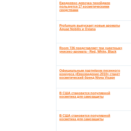
Ежедневно девочка-тинейджер
пользуется 17 косметическими
средствами
Profumum выпускает новые ароматы
Aquae Nobilis и Oxiana
Room 726 представляет три «цветных»
унисекс-аромата - Red, White, Black
Официальным партнёром песенного
конкурса «Евровидение-2010» станет
косметический бренд Nivea Visage
В США становится популярной
косметика для самозащиты
В США становится популярной
косметика для самозащиты