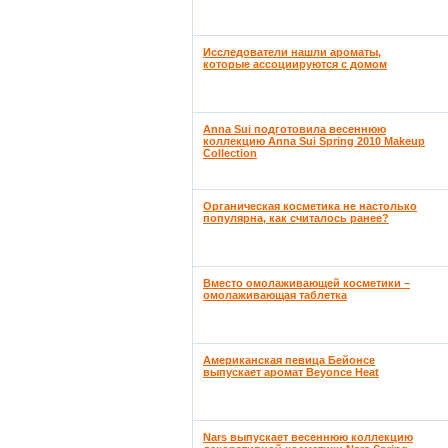
Исследователи нашли ароматы,
которые ассоциируются с домом
Anna Sui подготовила весеннюю
коллекцию Anna Sui Spring 2010 Makeup
Collection
Органическая косметика не настолько
популярна, как считалось ранее?
Вместо омолаживающей косметики –
омолаживающая таблетка
Американская певица Бейонсе
выпускает аромат Beyonce Heat
Nars выпускает весеннюю коллекцию