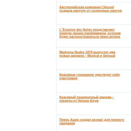
Австралийская компания Clinuvel
создала капсулу от солнечных ожогов
L`Essence des Notes представляет
первую линию парфюмерии, которая
будет распространяться через аптеки
Madonna Nudes 1979 выпустит два
новых аромата – Musical и Sensual
Красивые горожанки чувствуют себя
счастливее
Красивый праздничный макияж –
секреты от Натали Блум
Певец Ашер создал аромат для первого
свидания