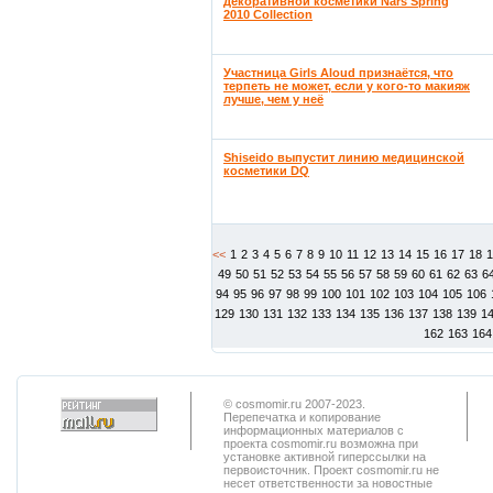
декоративной косметики Nars Spring
2010 Collection
Участница Girls Aloud признаётся, что
терпеть не может, если у кого-то макияж
лучше, чем у неё
Shiseido выпустит линию медицинской
косметики DQ
<<
1
2
3
4
5
6
7
8
9
10
11
12
13
14
15
16
17
18
49
50
51
52
53
54
55
56
57
58
59
60
61
62
63
6
94
95
96
97
98
99
100
101
102
103
104
105
106
129
130
131
132
133
134
135
136
137
138
139
1
162
163
164
© cosmomir.ru 2007-2023.
Перепечатка и копирование
информационных материалов с
проекта cosmomir.ru возможна при
установке активной гиперссылки на
первоисточник. Проект cosmomir.ru не
несет ответственности за новостные