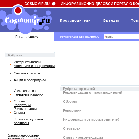
Field 'news_title' doesn't have a default value
COSMOMIR.RU
ИНФОРМАЦИОННО-ДЕЛОВОЙ ПОРТАЛ О КО
Производители
Бренды
Тов
рекомендовать партнеру
Подать заявку
Рубрики
Интернет магазин
косметики и парфюмерии
Салоны красоты
Акции и распродажи
Рубрикатор статей
Издательства
Рекомендации от производителей
Печатные издания
Статьи
Обзоры
Репортажи
Рекомендации
Репортажи
Опросы
Каталоги, журналы,
Информация от производителей
брошюры
О товарах
Зарегистрировано:
Статьи - рекомендации