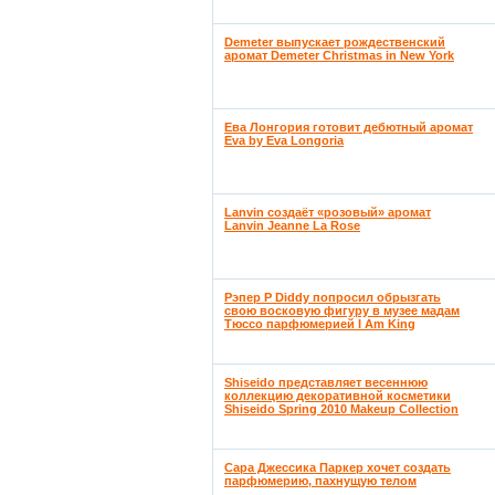
Demeter выпускает рождественский
аромат Demeter Christmas in New York
Ева Лонгория готовит дебютный аромат
Eva by Eva Longoria
Lanvin создаёт «розовый» аромат
Lanvin Jeanne La Rose
Рэпер P Diddy попросил обрызгать
свою восковую фигуру в музее мадам
Тюссо парфюмерией I Am King
Shiseido представляет весеннюю
коллекцию декоративной косметики
Shiseido Spring 2010 Makeup Collection
Сара Джессика Паркер хочет создать
парфюмерию, пахнущую телом