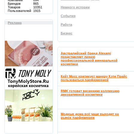
Компаний
894
Брендов
865
Товаров
10351
Немного истории
Пользователей
1915
События
Реклама
Работа
Бизнес
Австралийский бренд Alexami
представляет линию
профессиональной минеральной
косметики
Кейт Мосс критикует манеру Кэти Прайс
пользоваться парфюмерией
RMK готовит весеннюю коллекцию
декоративной косметики
Модные дома всё чаще выходят на
рынок парфюмерии