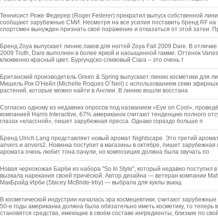
Теннисист Роже Федерер (Roger Federer) прекратил выпуск собственной лини
сообщают зарубежные СМИ. Несмотря на все усилия поставить бренд RF на 
спортсмен вынужден признать своё поражение и отказаться от этой затеи. 
Бренд Zoya выпускает линию лаков для ногтей Zoya Fall 2009 Dare. В отличие 
2009 Truth, Dare выполнен в более яркой и насыщенной гамме. Оттенок Vanes
клюквенно-красный цвет. Бургундско-сливовый Ciara – это очень т
Британский производитель Green & Spring выпускает линию косметики для л
Мишель Рок О’Нейл (Michelle Roques O`Neil) с использованием семи эфирных
растений, которые можно найти в Англии. В линию вошли восстана
Согласно одному из недавних опросов под названием «Eye on Cool», прове
компанией Harris Interactive, 67% американок считают тенденцию полного от
глазах «классной», пишет зарубежная пресса. Однако гораздо больше п
Бренд Ulrich Lang представляет новый аромат Nightscape. Это третий арома
anvers и anvers2. Новинка поступит в магазины в октябре, пишет зарубежная
аромата очень любит тона пачули, но композиция должна была звучать по
Новая чернокожая Барби из набора "So In Style", который недавно поступил 
вызвала нарекания своей причёской. Автор дизайна — ветеран компании Mat
МакБрайд-Ирби (Stacey McBride-Irby) — выбрала для куклы вьющ
В косметической индустрии началась эра космецевтики, считают зарубежные
50-е годы американка должна была обязательно иметь косметику, то теперь 
становятся средства, имеющие в своём составе ингредиенты, близкие по сво