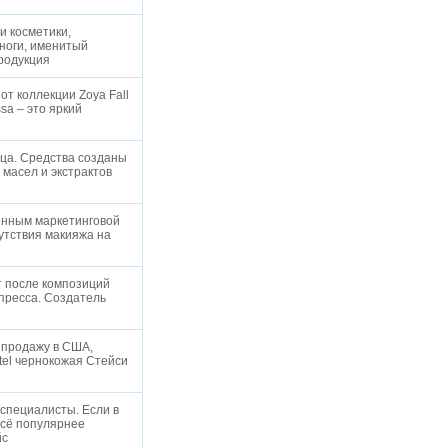
и косметики,
ноги, именитый
Продукция
от коллекции Zoya Fall
sa – это яркий
ица. Средства созданы
 масел и экстрактов
дённым маркетинговой
сутствия макияжа на
т после композиций
 пресса. Создатель
в продажу в США,
tel чернокожая Стейси
 специалисты. Если в
всё популярнее
йс