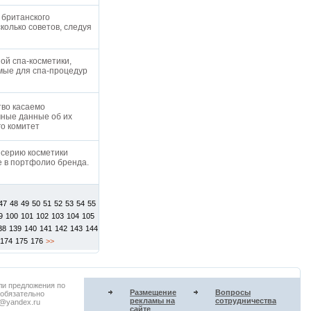
 британского
колько советов, следуя
Ч
ой спа-косметики,
мые для спа-процедур
тво касаемо
чные данные об их
го комитет
 серию косметики
е в портфолио бренда.
47
48
49
50
51
52
53
54
55
9
100
101
102
103
104
105
38
139
140
141
142
143
144
174
175
176
>>
ли предложения по
Размещение
Вопросы
 обязательно
рекламы на
сотрудничества
u@yandex.ru
сайте