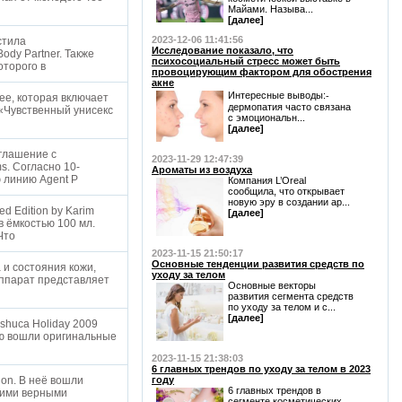
Майами. Называ...
[далее]
2023-12-06 11:41:56
стила
Исследование показало, что
ody Partner. Также
психосоциальный стресс может быть
оторого в
провоцирующим фактором для обострения
акне
Интересные выводы:⁃
ee, которая включает
дермопатия часто связана
: «Чувственный унисекс
с эмоциональн...
[далее]
оглашение с
2023-11-29 12:47:39
. Согласно 10-
Ароматы из воздуха
ю линию Agent P
Компания L’Oreal
сообщила, что открывает
новую эру в создании ар...
 Edition by Karim
[далее]
в ёмкостью 100 мл.
 Что
2023-11-15 21:50:17
Основные тенденции развития средств по
и состояния кожи,
уходу за телом
 Аппарат представляет
Основные векторы
развития сегмента средств
по уходу за телом и с...
[далее]
shuca Holiday 2009
цию вошли оригинальные
2023-11-15 21:38:03
6 главных трендов по уходу за телом в 2023
ion. В неё вошли
году
6 главных трендов в
шими верными
сегменте косметических