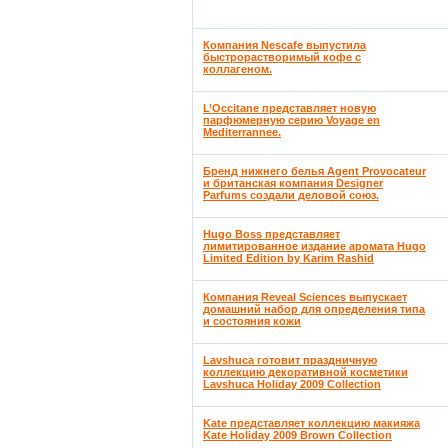
Компания Nescafe выпустила
быстрорастворимый кофе с
коллагеном.
L’Occitane представляет новую
парфюмерную серию Voyage en
Mediterrannee.
Бренд нижнего белья Agent Provocateur
и британская компания Designer
Parfums создали деловой союз.
Hugo Boss представляет
лимитированное издание аромата Hugo
Limited Edition by Karim Rashid
Компания Reveal Sciences выпускает
домашний набор для определения типа
и состояния кожи
Lavshuca готовит праздничную
коллекцию декоративной косметики
Lavshuca Holiday 2009 Collection
Kate представляет коллекцию макияжа
Kate Holiday 2009 Brown Collection