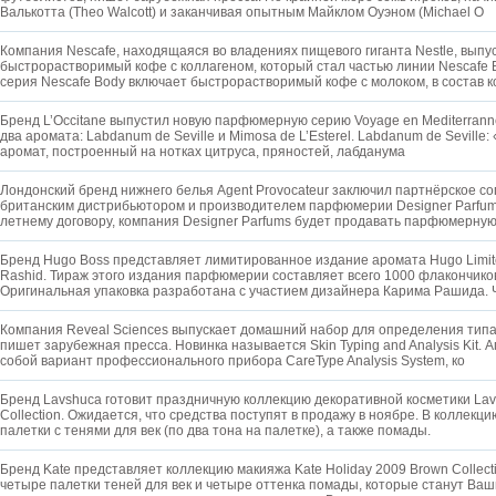
Валькотта (Theo Walcott) и заканчивая опытным Майклом Оуэном (Michael O
Компания Nescafe, находящаяся во владениях пищевого гиганта Nestle, выпу
быстрорастворимый кофе с коллагеном, который стал частью линии Nescafe B
серия Nescafe Body включает быстрорастворимый кофе с молоком, в состав к
Бренд L’Occitane выпустил новую парфюмерную серию Voyage en Mediterrann
два аромата: Labdanum de Seville и Mimosa de L’Esterel. Labdanum de Seville
аромат, построенный на нотках цитруса, пряностей, лабданума
Лондонский бренд нижнего белья Agent Provocateur заключил партнёрское с
британским дистрибьютором и производителем парфюмерии Designer Parfums
летнему договору, компания Designer Parfums будет продавать парфюмерну
Бренд Hugo Boss представляет лимитированное издание аромата Hugo Limited
Rashid. Тираж этого издания парфюмерии составляет всего 1000 флакончико
Оригинальная упаковка разработана с участием дизайнера Карима Рашида.
Компания Reveal Sciences выпускает домашний набор для определения типа 
пишет зарубежная пресса. Новинка называется Skin Typing and Analysis Kit.
собой вариант профессионального прибора CareType Analysis System, ко
Бренд Lavshuca готовит праздничную коллекцию декоративной косметики Lav
Collection. Ожидается, что средства поступят в продажу в ноябре. В коллек
палетки с тенями для век (по два тона на палетке), а также помады.
Бренд Kate представляет коллекцию макияжа Kate Holiday 2009 Brown Collect
четыре палетки теней для век и четыре оттенка помады, которые станут Ва