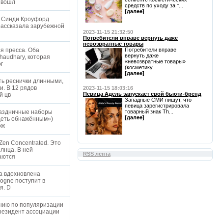
з вошл
средств по уходу за т...
[далее]
ж Синди Кроуфорд
рассказала зарубежной
2023-11-15 21:32:50
Потребители вправе вернуть даже
невозвратные товары
ая пресса. Оба
Потребители вправе
вернуть даже
haudhary, которая
«невозвратные товары»
ог
(косметику...
[далее]
ть реснички длинными,
и. В 12 рядов
2023-11-15 18:03:16
Певица Адель запускает свой бьюти-бренд
й цв
Западные СМИ пишут, что
певица зарегистрировала
раздничные наборы
товарный знак Th...
[далее]
деть обнажённым»)
мож
en Concentrated. Это
лнца. В ней
RSS лента
ваются
ка вдохновлена
ogne поступит в
я. D
анию по популяризации
Президент ассоциации