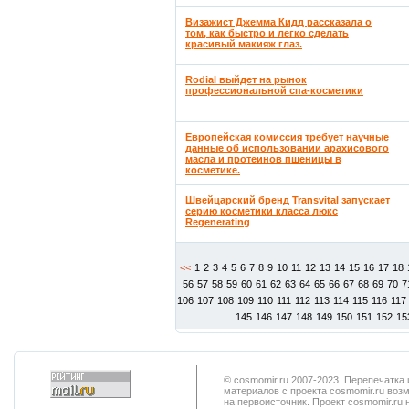
Визажист Джемма Кидд рассказала о
том, как быстро и легко сделать
красивый макияж глаз.
Rodial выйдет на рынок
профессиональной спа-косметики
Европейская комиссия требует научные
данные об использовании арахисового
масла и протеинов пшеницы в
косметике.
Швейцарский бренд Transvital запускает
серию косметики класса люкс
Regenerating
<<
1
2
3
4
5
6
7
8
9
10
11
12
13
14
15
16
17
18
56
57
58
59
60
61
62
63
64
65
66
67
68
69
70
7
106
107
108
109
110
111
112
113
114
115
116
117
145
146
147
148
149
150
151
152
15
© cosmomir.ru 2007-2023. Перепечатк
материалов с проекта cosmomir.ru воз
на первоисточник. Проект cosmomir.ru 