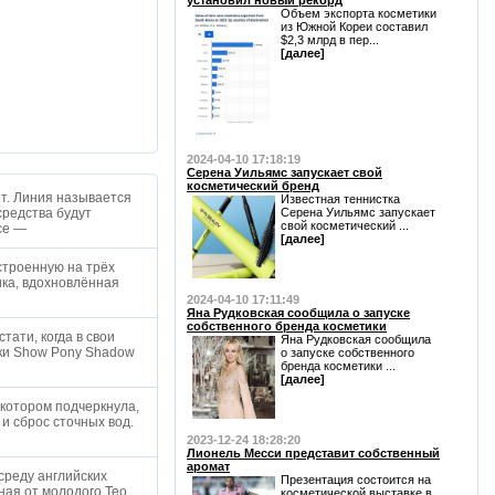
установил новый рекорд
Объем экспорта косметики
из Южной Кореи составил
$2,3 млрд в пер...
[далее]
2024-04-10 17:18:19
Серена Уильямс запускает свой
косметический бренд
т. Линия называется
Известная теннистка
средства будут
Серена Уильямс запускает
свой косметический ...
nce —
[далее]
строенную на трёх
ика, вдохновлённая
2024-04-10 17:11:49
Яна Рудковская сообщила о запуске
собственного бренда косметики
тати, когда в свои
Яна Рудковская сообщила
ики Show Pony Shadow
о запуске собственного
бренда косметики ...
[далее]
 котором подчеркнула,
 и сброс сточных вод.
2023-12-24 18:28:20
Лионель Месси представит собственный
аромат
среду английских
Презентация состоится на
ная от молодого Тео
косметической выставке в