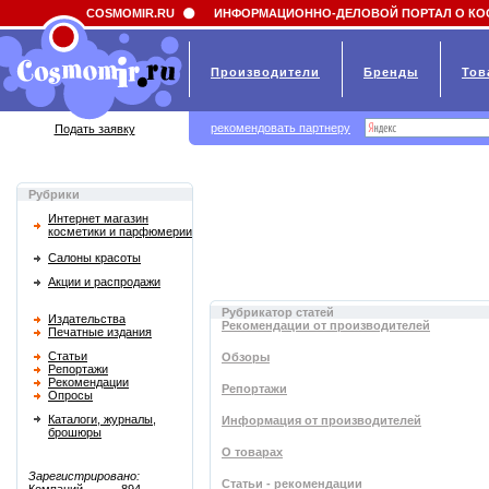
Field 'news_title' doesn't have a default value
COSMOMIR.RU
ИНФОРМАЦИОННО-ДЕЛОВОЙ ПОРТАЛ О КО
Производители
Бренды
Тов
рекомендовать партнеру
Подать заявку
Рубрики
Интернет магазин
косметики и парфюмерии
Салоны красоты
Акции и распродажи
Рубрикатор статей
Издательства
Рекомендации от производителей
Печатные издания
Статьи
Обзоры
Репортажи
Рекомендации
Репортажи
Опросы
Каталоги, журналы,
Информация от производителей
брошюры
О товарах
Зарегистрировано:
Статьи - рекомендации