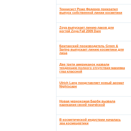
Теннисист Роже Федерер прекратил
выпуск собственной линии косметики
Zoya выпускает линию лаков для
ногтей Zoya Fall 2009 Dare
Британский производитель Green &
Spring выпускает линию косметики для
лица
Две трети американок назвали
тенденцию полного отсутствия макияжа
глаз классной
Ulrich Lang представляет новый аромат
Nightscape
Новая чернокожая Барби вызвала
нарекания своей причёской
В косметической индустрии началась
эра космецевтики