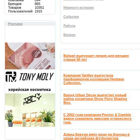
Компаний
894
Брендов
865
Товаров
10351
Немного истории
Пользователей
1915
События
Реклама
Работа
Бизнес
Bulgari выпускает линию для женщин
старше 50 лет
Компания Yardley выпустила
парфюмерную коллекцию Heritage
Collection.
Бренд Urban Decay выпустил новый
набор косметики Show Pony Shadow
Box.
С 2002 года компания Procter & Gamble
вдвое сократила эмиссию углекислого
газа.
Дэвид Бекхэм ввёл моду на бороды в
среде английских футболистов