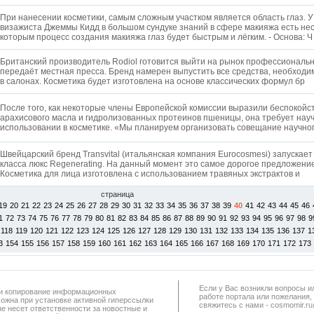
При нанесении косметики, самым сложным участком является область глаз. У
визажиста Джеммы Кидд в большом сундуке знаний в сфере макияжа есть нес
которым процесс создания макияжа глаз будет быстрым и лёгким. - Основа: 
Британский производитель Rodiol готовится выйти на рынок профессиональн
передаёт местная пресса. Бренд намерен выпустить все средства, необходи
в салонах. Косметика будет изготовлена на основе классических формул бр
После того, как некоторые члены Европейской комиссии выразили беспокойс
арахисового масла и гидролизованных протеинов пшеницы, она требует нау
использовании в косметике. «Мы планируем организовать совещание научно
Швейцарский бренд Transvital (итальянская компания Eurocosmesi) запускает
класса люкс Regenerating. На данный момент это самое дорогое предложени
Косметика для лица изготовлена с использованием травяных экстрактов и
страница
19
20
21
22
23
24
25
26
27
28
29
30
31
32
33
34
35
36
37
38
39
40
41
42
43
44
45
46
1
72
73
74
75
76
77
78
79
80
81
82
83
84
85
86
87
88
89
90
91
92
93
94
95
96
97
98
9
118
119
120
121
122
123
124
125
126
127
128
129
130
131
132
133
134
135
136
137
1
3
154
155
156
157
158
159
160
161
162
163
164
165
166
167
168
169
170
171
172
173
Если у Вас возникли вопросы и
а и копирование информационных
работe портала или пожелания,
можна при установке активной гиперссылки
свяжитесь с нами - cosmomir.r
не несет ответственности за новостные и