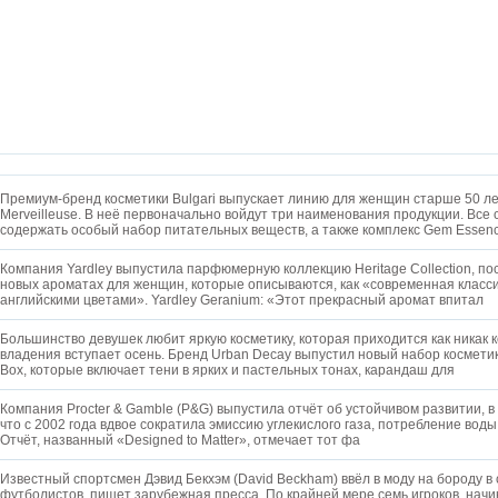
Премиум-бренд косметики Bulgari выпускает линию для женщин старше 50 ле
Merveilleuse. В неё первоначально войдут три наименования продукции. Все 
содержать особый набор питательных веществ, а также комплекс Gem Esse
Компания Yardley выпустила парфюмерную коллекцию Heritage Collection, по
новых ароматах для женщин, которые описываются, как «современная класс
английскими цветами». Yardley Geranium: «Этот прекрасный аромат впитал
Большинство девушек любит яркую косметику, которая приходится как никак кс
владения вступает осень. Бренд Urban Decay выпустил новый набор космет
Box, которые включает тени в ярких и пастельных тонах, карандаш для
Компания Procter & Gamble (P&G) выпустила отчёт об устойчивом развитии, в
что с 2002 года вдвое сократила эмиссию углекислого газа, потребление воды
Отчёт, названный «Designed to Matter», отмечает тот фа
Известный спортсмен Дэвид Бекхэм (David Beckham) ввёл в моду на бороду в 
футболистов, пишет зарубежная пресса. По крайней мере семь игроков, начи