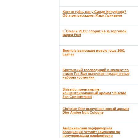
Хотите губы, как у Синди Кроуфорд?
Об этом расскажет Мэри Гринвелл
L`Oreal и VLCC спорят из-за торговой
марки Fuel
Bourjois выпускает новую тушь 1001
Lashes
Британский телеведущий и эксперт по
стилю Гок Ван выпускает праздничные
наборы косметики
Shiseido представляет
концентрированный аромат Shiseido
Zen Concentrated
Christian Dior выпускает новый аромат
Dior Ambre Nuit Cologne
Американская парфюмерная
ассоциация готовит кампанию по
популяризации парфюмерии