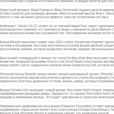
союзниками при создании естественного макияжа. В каждую палетку для гла
Известный визажист Мэри Гринвелл (Mary Greenwell) недавно делала макия
(Cindy Crawford) для премьеры фильма «Фантастический мистер Фокс». Она 
прессе о том, как можно добиться эффекта таких же потрясающи губ, как у
Компании L`Oreal и VLCC спорят из-за торговой марки Fuel, пишет зарубежн
производителя заявляют, что приобрели права у компании из Дели Mahesh C
ранее выпускала косметику под маркой Fuel. Противоречия возникли после т
Бренд Bourjois выпускает новую тушь 1001 Lashes. Косметика поможет сдела
густыми и объёмными. Кисточка изготовлена в особой форме двойной спирал
расположены зубчики, которые разделяют реснички, придают им насыщенны
Британский телеведущий и эксперт по стилю Гок Ван (Gok Wan) выпускает п
косметики. Ведущий программы How to Look Good Naked («Как хорошо выгля
представляет шесть подарочных наборов линии Gorgeous by Gok, которые 
Японский бренд Shiseido представляет концентрированный аромат Shiseido Z
более насыщенная версия классического аромата из страны Восходящего Со
гармонично сплетены древесные оттенки, ваниль, амбра, которые подчёрки
Бренд Christian Dior выпускает новый аромат Dior Ambre Nuit Cologne. Новин
парфюмерными аккордами амбры. Ожидается, что аромат Dior Ambre Nuit Col
продажу в ближайшие месяцы. Это будет чувственная и страстная композици
Американская парфюмерная ассоциация Fragrance Foundation готовит камп
парфюмерии «Одна капля меняет всё» («One preved Changes Everything»). 
Рошель Блум (Rochelle Bloom) в заявлении говорит, что «кампания нацеле