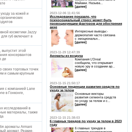
Зате
Майами. Называ...
[далее]
2023-12-06 11:41:56
уходу за кожей и
Исследование показало, что
 органических
психосоциальный стресс может быть
родуктов
провоцирующим фактором для обострения
акне
Интересные выводы:⁃
вной косметики Jazzy
дермопатия часто связана
 для губ включает в
с эмоциональн...
[далее]
, выпустит этой
2023-11-29 12:47:39
ания консервантов
Ароматы из воздуха
о де
Компания L’Oreal
сообщила, что открывает
новую эру в создании ар...
о своих торговых точек
[далее]
шим и самым крупным
2023-11-15 21:50:17
Основные тенденции развития средств по
ния с компанией Lane
уходу за телом
ne в Гонконге,
Основные векторы
y
развития сегмента средств
по уходу за телом и с...
[далее]
ых исследований в
фные материалы, также
ода
2023-11-15 21:38:03
6 главных трендов по уходу за телом в 2023
году
ебя ароматы Armani
6 главных трендов в
овый аромат. Редкие,
сегменте косметических