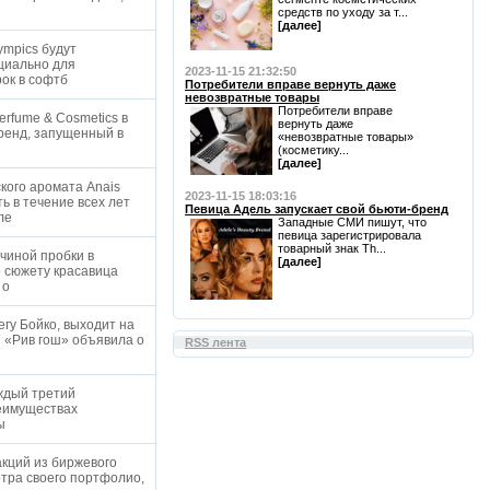
средств по уходу за т...
[далее]
ympics будут
ециально для
2023-11-15 21:32:50
рок в софтб
Потребители вправе вернуть даже
невозвратные товары
Потребители вправе
rfume & Cosmetics в
вернуть даже
бренд, запущенный в
«невозвратные товары»
(косметику...
[далее]
кого аромата Anais
2023-11-15 18:03:16
ь в течение всех лет
Певица Адель запускает свой бьюти-бренд
лле
Западные СМИ пишут, что
певица зарегистрировала
товарный знак Th...
чиной пробки в
[далее]
о сюжету красавица
 о
гу Бойко, выходит на
й «Рив гош» объявила о
RSS лента
аждый третий
реимуществах
ты
акций из биржевого
отра своего портфолио,