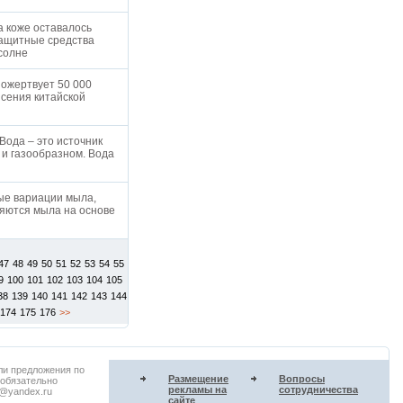
а коже оставалось
защитные средства
 солне
пожертвует 50 000
ясения китайской
Вода – это источник
 и газообразном. Вода
ные вариации мыла,
яются мыла на основе
47
48
49
50
51
52
53
54
55
9
100
101
102
103
104
105
38
139
140
141
142
143
144
174
175
176
>>
ли предложения по
Размещение
Вопросы
 обязательно
рекламы на
сотрудничества
u@yandex.ru
сайте