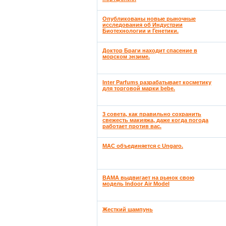
Опубликованы новые рыночные
исследования об Индустрии
Биотехнологии и Генетики.
Доктор Браги находит спасение в
морском энзиме.
Inter Parfums разрабатывает косметику
для торговой марки bebe.
3 совета, как правильно сохранить
свежесть макияжа, даже когда погода
работает против вас.
MAC объединяется с Ungaro.
BAMA выдвигает на рынок свою
модель Indoor Air Model
Жесткий шампунь