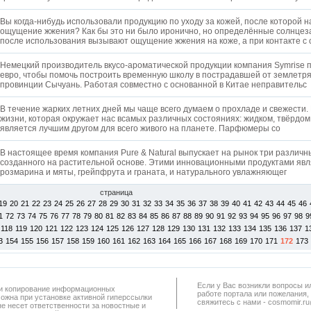
Вы когда-нибудь использовали продукцию по уходу за кожей, после которой н
ощущение жжения? Как бы это ни было иронично, но определённые солнце
после использования вызывают ощущение жжения на коже, а при контакте с
Немецкий производитель вкусо-ароматической продукции компания Symrise 
евро, чтобы помочь построить временную школу в пострадавшей от землетр
провинции Сычуань. Работая совместно с основанной в Китае неправительс
В течение жарких летних дней мы чаще всего думаем о прохладе и свежести. 
жизни, которая окружает нас всамых различных состояниях: жидком, твёрдом
является лучшим другом для всего живого на планете. Парфюмеры со
В настоящее время компания Pure & Natural выпускает на рынок три различ
созданного на растительной основе. Этими инновационными продуктами явл
розмарина и мяты, грейпфрута и граната, и натурального увлажняющег
страница
19
20
21
22
23
24
25
26
27
28
29
30
31
32
33
34
35
36
37
38
39
40
41
42
43
44
45
46
1
72
73
74
75
76
77
78
79
80
81
82
83
84
85
86
87
88
89
90
91
92
93
94
95
96
97
98
9
118
119
120
121
122
123
124
125
126
127
128
129
130
131
132
133
134
135
136
137
1
3
154
155
156
157
158
159
160
161
162
163
164
165
166
167
168
169
170
171
172
173
Если у Вас возникли вопросы и
а и копирование информационных
работe портала или пожелания,
можна при установке активной гиперссылки
свяжитесь с нами - cosmomir.r
не несет ответственности за новостные и