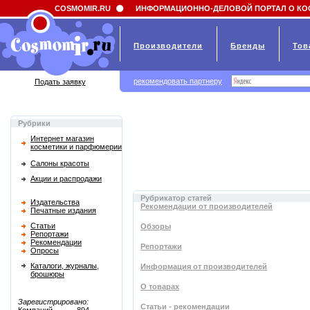
Field 'news_title' doesn't have a default value
COSMOMIR.RU
ИНФОРМАЦИОННО-ДЕЛОВОЙ ПОРТАЛ О КО
Производители
Бренды
Тов
рекомендовать партнеру
Подать заявку
Рубрики
Интернет магазин
косметики и парфюмерии
Салоны красоты
Акции и распродажи
Рубрикатор статей
Издательства
Рекомендации от производителей
Печатные издания
Статьи
Обзоры
Репортажи
Рекомендации
Репортажи
Опросы
Каталоги, журналы,
Информация от производителей
брошюры
О товарах
Зарегистрировано:
Статьи - рекомендации