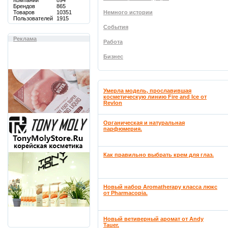
Компаний
894
Брендов
865
Товаров
10351
Немного истории
Пользователей
1915
События
Реклама
Работа
Бизнес
Умерла модель, прославившая
косметическую линию Fire and Ice от
Revlon
Органическая и натуральная
парфюмерия.
Как правильно выбрать крем для глаз.
Новый набор Aromatherapy класса люкс
от Pharmacopia.
Новый ветиверный аромат от Andy
Tauer.