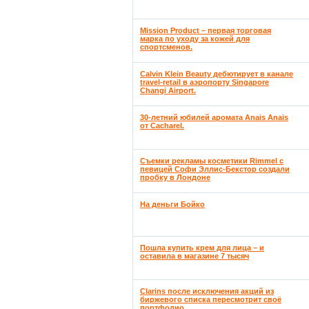
Mission Product – первая торговая
марка по уходу за кожей для
спортсменов.
Calvin Klein Beauty дебютирует в канале
travel-retail в аэропорту Singapore
Changi Airport.
30-летний юбилей аромата Anais Anais
от Cacharel.
Съемки рекламы косметики Rimmel с
певицей Софи Эллис-Бекстор создали
пробку в Лондоне
На деньги Бойко
Пошла купить крем для лица – и
оставила в магазине 7 тысяч
Clarins после исключения акций из
биржевого списка пересмотрит своё
портфолио.