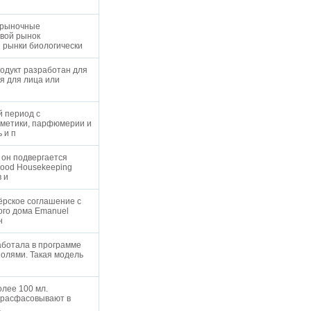
е рыночные
овой рынок
е рынки биологически
продукт разработан для
я для лица или
й период с
сметики, парфюмерии и
ь и п
 он подвергается
Good Housekeeping
в и
ёрское соглашение с
ого дома Emanuel
ин
работала в программе
золями. Такая модель
олее 100 мл.
ь расфасовывают в
а