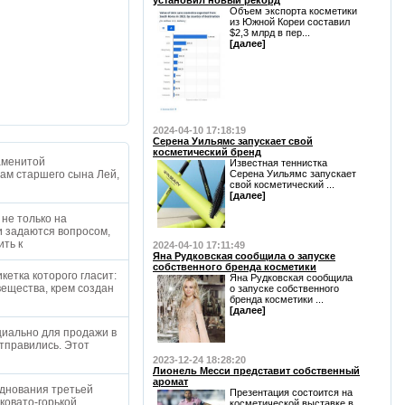
установил новый рекорд
Объем экспорта косметики
из Южной Кореи составил
$2,3 млрд в пер...
[далее]
2024-04-10 17:18:19
Серена Уильямс запускает свой
косметический бренд
наменитой
Известная теннистка
овам старшего сына Лей,
Серена Уильямс запускает
свой косметический ...
[далее]
не только на
и задаются вопросом,
ить к
2024-04-10 17:11:49
Яна Рудковская сообщила о запуске
собственного бренда косметики
кетка которого гласит:
Яна Рудковская сообщила
вещества, крем создан
о запуске собственного
бренда косметики ...
[далее]
циально для продажи в
тправились. Этот
2023-12-24 18:28:20
Лионель Месси представит собственный
аромат
зднования третьей
Презентация состоится на
ковато-горькой
косметической выставке в