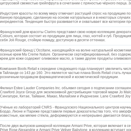
цитрусовой свежестью грейпфрута в сочетании с пряностью чёрного перца. 
Индустрия красоты по всему миру отмечает растущий спрос на продукцию по 
банную продукцию, сделанную на основе натуральных и в некоторых случаях
ингредиентов. Тенденция быстро развивается и охватывает все категории п
Французский дом красоты Clarins представил свою новую коллекцию декорати
Colours, которая состоит из продукции для лица, глаз, ногтей и губ. Продукция
себя Joli Rouge, стойкую помаду, доступную в десяти оттенках.
Французский бренд L’Occitane, находящийся на волне натуральной косметики
осенью крем Ma Creme Nature. Органически сертифицированный, без содерж
крем для кожи содержит оливковое масло, а также другие продукты оливковог
Компания Boots Retail к середине следующего года планирует увеличить числ
в Тайланде со 143 до 160. Это является частью плана Boots Retail стать луч
розничным продавцом фармацевтической и косметической продукции.
Филиал Estee Lauder Companies Inc. объявил сегодня о подписании соглаше
Crawford Joyce Group для эксклюзивной дистрибьюции торговой марки Jo Malo
Сингапуре, Китае, Тайване, Макао, Малайзии и Индонезии. Lane Crawford Jo
Учёные из лабораторий CNRS - Французского Национального центров научн
Бордо, Лионе и Париже представили первые доказательства того, что амор
известные, как мягкие стёкла, деформируются и непрерывно двигаются благ
После двух выпусков шикарной коллекции Armani Prive, которая включает в с
Prive Rose Alexandrie и Armani Prive Vetiver Babylone, в коллекцию вступает н