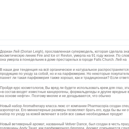
Дориан Лей (Dorian Leigh), прославленная супермодель, которая сделала з
косметическую линию Fire and Ice от Revlon, умерла на 91 году жизни. По сл
она умерла в понедельник в доме престарелых в городе Falls Church. Лей на
В наши дни тенденция на всё органическое и натуральное распространяется 
продукцию по уходу за собой, но и на парфюмерию. Но некоторые покупател
пахнет ли такая парфюмерия также хорошо, как и традиционная? Если ответ
Пройдя курс косметологов, Вы вряд ли будете использовать крем для глаз, эти
«в состав входят известные канцерогены, формальдегиды и другие вредные 
на основе нефти». Поэтому многие и не догадываются, что обычно
Новый набор Aromatherapy класса люкс от компании Pharmacopia создан спе
аэропортах. Его миниатюрные размеры позволяют брать его, куда бы вы ни о
набор по уходу за кожей включает в себя все самые необходимые продукт
Новый ветиверный аромат, названный Vetiver Dance, был создан в честь пра
годовщины Andy Tauer, как парфюмерного блоггера. Аромат открывается слад