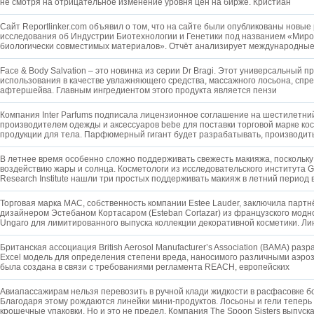
не смотря на отрицательное изменение уровня цен на бирже. Кристиан
Сайт Reportlinker.com объявил о том, что на сайте были опубликованы новы
исследования об Индустрии Биотехнологии и Генетики под названием «Мир
биологически совместимых материалов». Отчёт анализирует международны
Face & Body Salvation – это новинка из серии Dr Bragi. Этот универсальный 
использования в качестве увлажняющего средства, массажного лосьона, спре
афтершейва. Главным ингредиентом этого продукта является пензи
Компания Inter Parfums подписала лицензионное соглашение на шестилетни
производителем одежды и аксессуаров bebe для поставки торговой марке ко
продукции для тела. Парфюмерный гигант будет разрабатывать, производит
В летнее время особенно сложно поддерживать свежесть макияжа, поскольку
воздействию жары и солнца. Косметологи из исследовательского института 
Research Institute нашли три простых поддерживать макияж в летний период 
Торговая марка MAC, собственность компании Estee Lauder, заключила партн
дизайнером Эстебаном Кортасаром (Esteban Cortazar) из французского модн
Ungaro для лимитированного выпуска коллекции декоративной косметики. Л
Британская ассоциация British Aerosol Manufacturer’s Association (BAMA) раз
Excel модель для определения степени вреда, наносимого различными аэро
была создана в связи с требованиями регламента REACH, европейских
Авиапассажирам нельзя перевозить в ручной клади жидкости в расфасовке б
Благодаря этому рождаются линейки мини-продуктов. Лосьоны и гели тепер
крошечные упаковки. Но и это не предел. Компания The Spoon Sisters выпуск