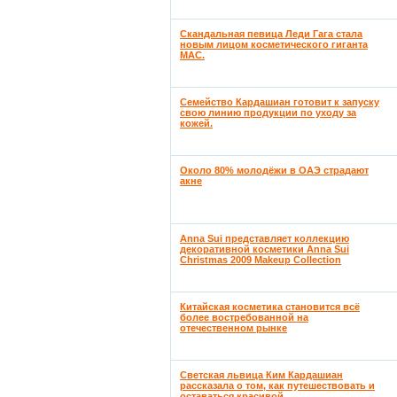
Скандальная певица Леди Гага стала
новым лицом косметического гиганта
MAC.
Семейство Кардашиан готовит к запуску
свою линию продукции по уходу за
кожей.
Около 80% молодёжи в ОАЭ страдают
акне
Anna Sui представляет коллекцию
декоративной косметики Anna Sui
Christmas 2009 Makeup Collection
Китайская косметика становится всё
более востребованной на
отечественном рынке
Светская львица Ким Кардашиан
рассказала о том, как путешествовать и
оставаться красивой