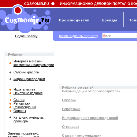
Field 'news_title' doesn't have a default value
COSMOMIR.RU
ИНФОРМАЦИОННО-ДЕЛОВОЙ ПОРТАЛ О КО
Производители
Бренды
Тов
рекомендовать партнеру
Подать заявку
Рубрики
Интернет магазин
косметики и парфюмерии
Салоны красоты
Акции и распродажи
Рубрикатор статей
Издательства
Рекомендации от производителей
Печатные издания
Статьи
Обзоры
Репортажи
Рекомендации
Репортажи
Опросы
Каталоги, журналы,
Информация от производителей
брошюры
О товарах
Зарегистрировано:
Статьи - рекомендации