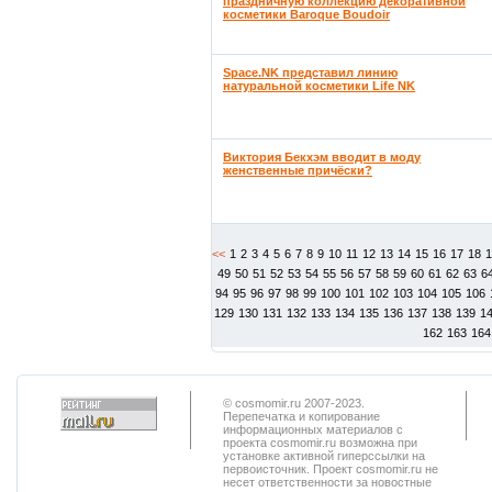
праздничную коллекцию декоративной
косметики Baroque Boudoir
Space.NK представил линию
натуральной косметики Life NK
Виктория Бекхэм вводит в моду
женственные причёски?
<<
1
2
3
4
5
6
7
8
9
10
11
12
13
14
15
16
17
18
49
50
51
52
53
54
55
56
57
58
59
60
61
62
63
6
94
95
96
97
98
99
100
101
102
103
104
105
106
129
130
131
132
133
134
135
136
137
138
139
1
162
163
164
© cosmomir.ru 2007-2023.
Перепечатка и копирование
информационных материалов с
проекта cosmomir.ru возможна при
установке активной гиперссылки на
первоисточник. Проект cosmomir.ru не
несет ответственности за новостные