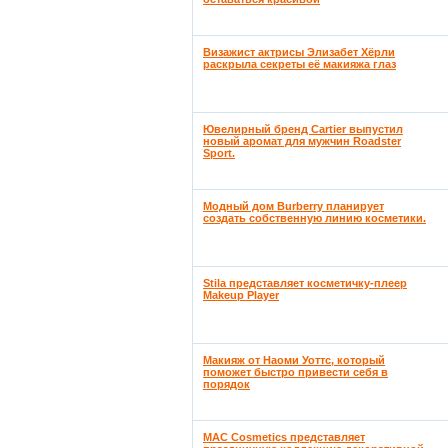
Визажист актрисы Элизабет Хёрли
раскрыла секреты её макияжа глаз
Ювелирный бренд Cartier выпустил
новый аромат для мужчин Roadster
Sport.
Модный дом Burberry планирует
создать собственную линию косметики.
Stila представляет косметичку-плеер
Makeup Player
Макияж от Наоми Уоттс, который
поможет быстро привести себя в
порядок
MAC Cosmetics представляет