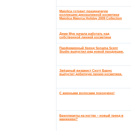
Majolica готовит праздничную
коллекцию декоративной косметики
Majolica Majorca Holiday 2009 Collection
Деми Мур начала работать над
собственной линией косметики
Парфюмерный бренд Sonama Scent
Studio выпустил ряд новой продукции.
Звёздный визажист Скотт Барнс
выпустит дебютную линию косметики.
С жирными волосами покончено!
Бриллианты на ногтях – новый тренд в
маникюре?