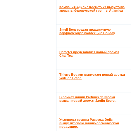
Компания «Дилис Косметик» выпустила
ароматы белорусской группы Atlantica
Smell Bent создал праздничную
парфюмерную коллекцию Holiday
Demeter представляет новый аромат
Chai Tea
Thierry Bogaert выпускает новый аромат
Voile de Beton
В рамках линии Parfums de Nicolai
вышел новый аромат Jardin Secret.
Участница группы Pussycat Dolls
выпустит свою линию органической
продукции.