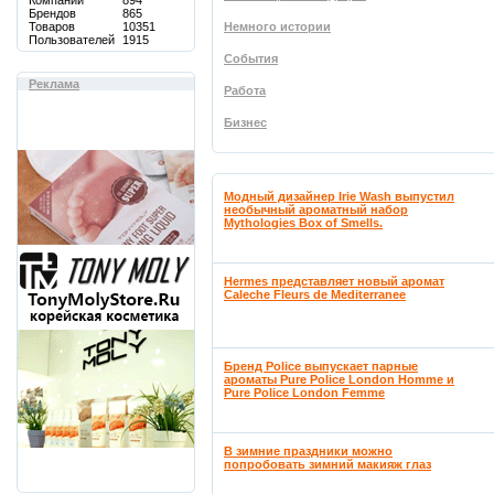
Компаний
894
Брендов
865
Товаров
10351
Немного истории
Пользователей
1915
События
Реклама
Работа
Бизнес
Модный дизайнер Irie Wash выпустил
необычный ароматный набор
Mythologies Box of Smells.
Hermes представляет новый аромат
Caleche Fleurs de Mediterranee
Бренд Police выпускает парные
ароматы Pure Police London Homme и
Pure Police London Femme
В зимние праздники можно
попробовать зимний макияж глаз