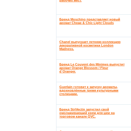
рабочих мест.
Бренд Moschino представляет новый
аромат Cheap & Chic Light Clouds
Chanel выпускает летнюю коллекцию
декоративной косметики London
Madness.
Бренд Le Couvent des Minimes выпустит
аромат Orange Blossom / Fleur
d`Oranger.
Guerlain готовит к запуску ароматы,
вдохновлённые тремя культурными
столицами.
Бренд StriVectin запустил свой
омолаживающий крем для шеи на
торговом канале QVC.