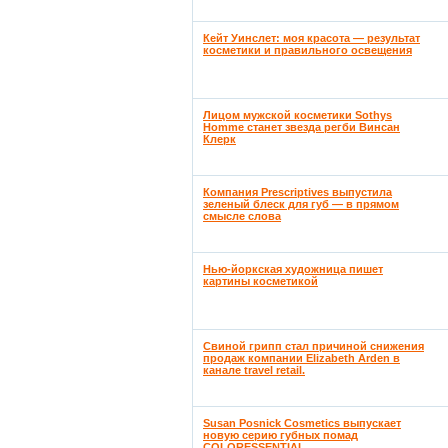
Кейт Уинслет: моя красота — результат
косметики и правильного освещения
Лицом мужской косметики Sothys
Homme станет звезда регби Винсан
Клерк
Компания Prescriptives выпустила
зеленый блеск для губ — в прямом
смысле слова
Нью-йоркская художница пишет
картины косметикой
Свиной грипп стал причиной снижения
продаж компании Elizabeth Arden в
канале travel retail.
Susan Posnick Cosmetics выпускает
новую серию губных помад
COLORESSENTIAL.