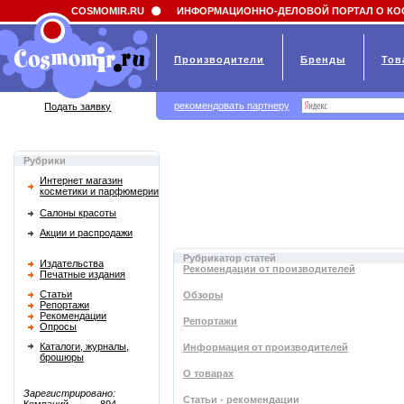
Field 'news_title' doesn't have a default value
COSMOMIR.RU
ИНФОРМАЦИОННО-ДЕЛОВОЙ ПОРТАЛ О КО
Производители
Бренды
Тов
рекомендовать партнеру
Подать заявку
Рубрики
Интернет магазин
косметики и парфюмерии
Салоны красоты
Акции и распродажи
Рубрикатор статей
Издательства
Рекомендации от производителей
Печатные издания
Статьи
Обзоры
Репортажи
Рекомендации
Репортажи
Опросы
Каталоги, журналы,
Информация от производителей
брошюры
О товарах
Зарегистрировано:
Статьи - рекомендации