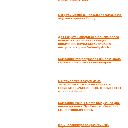
Секреты макияжа невесты от визажиста-
лауреата премии Emmy
Для тех, кто находится в поиске более
натуральной омолаживающей
продукции, компания Burt’s Bees
выпустила серию Naturally Ageles
Компания Interpolymer расширяет свою
серию косметических полимеров.
Богатые тоже плачут: из-за
экономического кризиса боссы от
косметики начинают день с лекарств от
головной боли
Компания Malin + Goetz выпустила два
новых аромата: Synthesized Geranium
Leaf и Petitgrain Tonic.
BASF планирует сократить 2 000