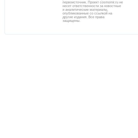
первоисточник. Проект cosmomir.ru не
несет ответственности за новостные
и аналитические материалы,
опубликованные со ссылкой на
другие издания. Все права
защищены.