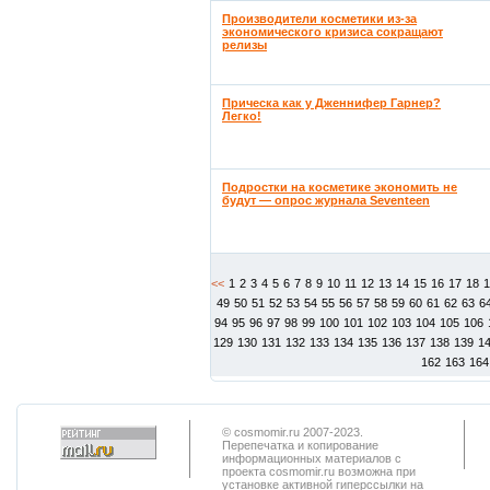
Производители косметики из-за
экономического кризиса сокращают
релизы
Прическа как у Дженнифер Гарнер?
Легко!
Подростки на косметике экономить не
будут — опрос журнала Seventeen
<<
1
2
3
4
5
6
7
8
9
10
11
12
13
14
15
16
17
18
49
50
51
52
53
54
55
56
57
58
59
60
61
62
63
6
94
95
96
97
98
99
100
101
102
103
104
105
106
129
130
131
132
133
134
135
136
137
138
139
1
162
163
164
© cosmomir.ru 2007-2023.
Перепечатка и копирование
информационных материалов с
проекта cosmomir.ru возможна при
установке активной гиперссылки на