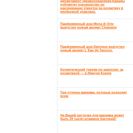
Департамент здравоохранения Канады
публикует руководство по
наклеиванию этикеток на косметику в
необычной упаковке.
Парфюмерный дом Mona di Orio
выпустил новый аромат Chamarre
Парфюмерный дом Diptyque выпустил
новый аромат L`Eau de Tarocco.
Косметический туризм по-азиатски: за
косметикой — в Южную Корею
Три оттенка макияжа, которые подходят
всем
На Вашей кисточке для макияжа может
быть 29 тысяч штаммов бактерий!