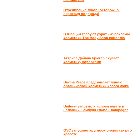
Отбеливание зубов: осторожно,
пероксид водорода!
В Швеции требуют убрать из рекламы
косметики The Body Shop коноплю
Актриса Дайана Крюгер скупает
косметику коробками
Davina Peace представляет линию
органической косметики класса люкс
Unilever запретили использовать в
названии шампуня слово Champagne
QVC запускает круглосуточный канал о
красоте