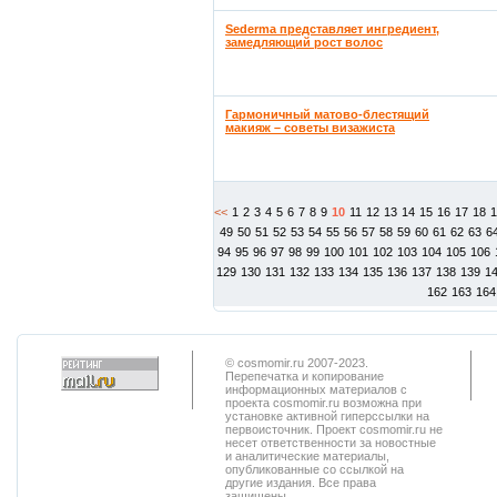
Sederma представляет ингредиент,
замедляющий рост волос
Гармоничный матово-блестящий
макияж – советы визажиста
<<
1
2
3
4
5
6
7
8
9
10
11
12
13
14
15
16
17
18
49
50
51
52
53
54
55
56
57
58
59
60
61
62
63
6
94
95
96
97
98
99
100
101
102
103
104
105
106
129
130
131
132
133
134
135
136
137
138
139
1
162
163
164
© cosmomir.ru 2007-2023.
Перепечатка и копирование
информационных материалов с
проекта cosmomir.ru возможна при
установке активной гиперссылки на
первоисточник. Проект cosmomir.ru не
несет ответственности за новостные
и аналитические материалы,
опубликованные со ссылкой на
другие издания. Все права
защищены.