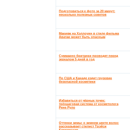
Подготовиться к фото за 20 минут:
несколько полезных советов
Макияж на Хэллоуин в стиле фильма
Аватар может быть опасным
Суммарно британки проводят перед
зеркалом 5 дней в год
По США и Канаде ездит грузовик
безопасной косметики
Избавиться от чёрных точек:
трёхшаговая система от косметолога
Рене Руло
Оттенки зимы: о зимнем цвете волос
рассказывает стилист Трэйси
Каннингхэм