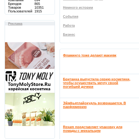
Компаний
894
Брендов
865
Товаров
10351
Немного истории
Пользователей
1915
События
Реклама
Работа
Бизнес
Фламинго тоже делают макияж
Британка выпустила серию косметики,
чтобы осуществить мечту своей
погибшей дочери
Эйяфьятлайокудль возвращается. В
парфюмерию
Rexam представляет упаковку для
помады с зеркальцем