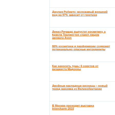
Джулия Робертс: моложавый внешний
вид на 97% зависит от генетики
Дениз Ричардс выпустит косметику, а
Кристи Терлингтон станет лицом
аромата Avon
80% косметики и парфюмерии содержат
потенциально опасные ингредиенты
Как наносить тушь: 6 советов от
визажиста Мадонны
Двойные накладные ресницы – новый
тренд макияжа из Великобритании
В Москве проходит выставка
Intercharm-2010