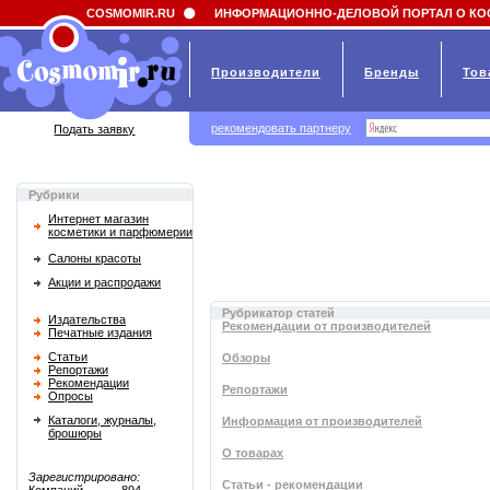
Field 'news_title' doesn't have a default value
COSMOMIR.RU
ИНФОРМАЦИОННО-ДЕЛОВОЙ ПОРТАЛ О КО
Производители
Бренды
Тов
рекомендовать партнеру
Подать заявку
Рубрики
Интернет магазин
косметики и парфюмерии
Салоны красоты
Акции и распродажи
Рубрикатор статей
Издательства
Рекомендации от производителей
Печатные издания
Статьи
Обзоры
Репортажи
Рекомендации
Репортажи
Опросы
Каталоги, журналы,
Информация от производителей
брошюры
О товарах
Зарегистрировано:
Статьи - рекомендации