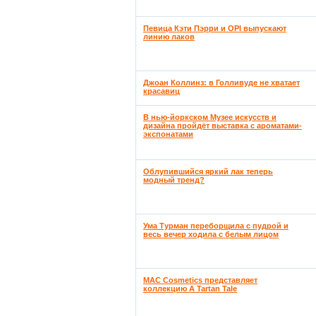
Певица Кэти Пэрри и OPI выпускают
линию лаков
Джоан Коллинз: в Голливуде не хватает
красавиц
В нью-йоркском Музее искусств и
дизайна пройдёт выставка с ароматами-
экспонатами
Облупившийся яркий лак теперь
модный тренд?
Ума Турман переборщила с пудрой и
весь вечер ходила с белым лицом
MAC Cosmetics представляет
коллекцию A Tartan Tale