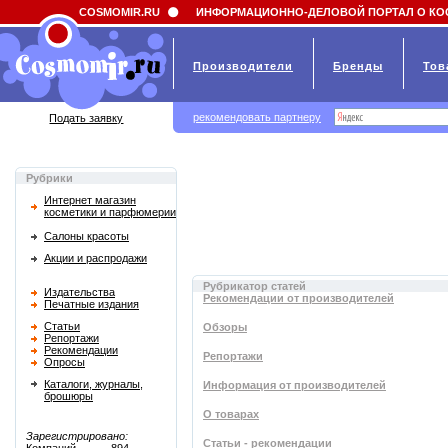
Field 'news_title' doesn't have a default value
COSMOMIR.RU
ИНФОРМАЦИОННО-ДЕЛОВОЙ ПОРТАЛ О КО
Производители
Бренды
Тов
рекомендовать партнеру
Подать заявку
Рубрики
Интернет магазин
косметики и парфюмерии
Салоны красоты
Акции и распродажи
Рубрикатор статей
Издательства
Рекомендации от производителей
Печатные издания
Статьи
Обзоры
Репортажи
Рекомендации
Репортажи
Опросы
Каталоги, журналы,
Информация от производителей
брошюры
О товарах
Зарегистрировано:
Статьи - рекомендации