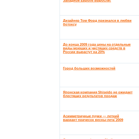
Западной Европе выросли!
Дизайнер Том Форд признался в любви
ботоксу
До конца 2009 года цены на отдельные
виды моющих и чистящих средств в
России вырастут на 20%
Город больших возможностей
Японская компания Shiseido не ожидает
блестящих результатов продаж
Асимметричные пучки — летний
вариант причесок весны-лета`2009