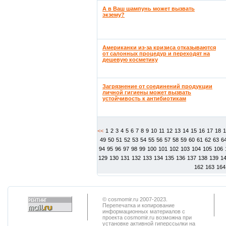
А в Ваш шампунь может вызвать
экзему?
Американки из-за кризиса отказываются
от салонных процедур и переходят на
дешевую косметику
Загрязнение от соединений продукции
личной гигиены может вызвать
устойчивость к антибиотикам
<<
1
2
3
4
5
6
7
8
9
10
11
12
13
14
15
16
17
18
49
50
51
52
53
54
55
56
57
58
59
60
61
62
63
6
94
95
96
97
98
99
100
101
102
103
104
105
106
129
130
131
132
133
134
135
136
137
138
139
1
162
163
164
© cosmomir.ru 2007-2023.
Перепечатка и копирование
информационных материалов с
проекта cosmomir.ru возможна при
установке активной гиперссылки на