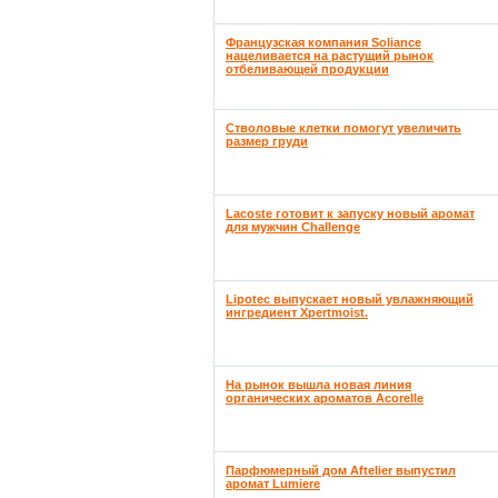
Французская компания Soliance
нацеливается на растущий рынок
отбеливающей продукции
Стволовые клетки помогут увеличить
размер груди
Lacoste готовит к запуску новый аромат
для мужчин Challenge
Lipotec выпускает новый увлажняющий
ингредиент Xpertmoist.
На рынок вышла новая линия
органических ароматов Acorelle
Парфюмерный дом Aftelier выпустил
аромат Lumiere