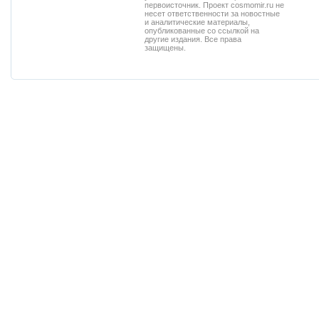
первоисточник. Проект cosmomir.ru не
несет ответственности за новостные
и аналитические материалы,
опубликованные со ссылкой на
другие издания. Все права
защищены.