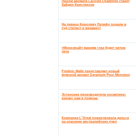
Лицом аромата Lacoste Challenge станет
Хайден Кристинсен
На певицу Королеву Латифу подали в
суд стилист и визажист
«Морозный» макияж глаз будет хитом
лета
Frederic Malle представляет новый
мужской аромат Geranium Pour Monsieur
Эстонские производители косметики:
кризис нам в помощь
Компания L`Oreal пожертвовала деньги
на спасение австралийских пчел