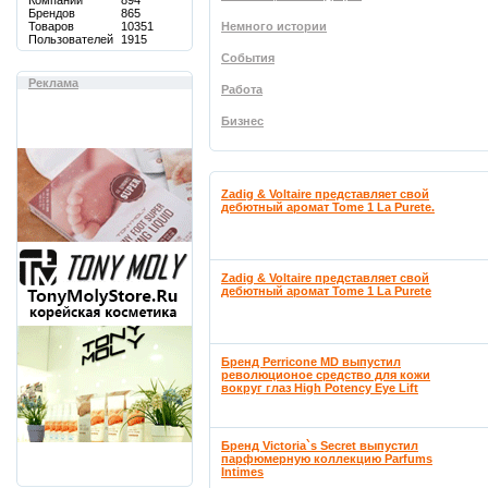
Компаний
894
Брендов
865
Товаров
10351
Немного истории
Пользователей
1915
События
Реклама
Работа
Бизнес
Zadig & Voltaire представляет свой
дебютный аромат Tome 1 La Purete.
Zadig & Voltaire представляет свой
дебютный аромат Tome 1 La Purete
Бренд Perricone MD выпустил
революционое средство для кожи
вокруг глаз High Potency Eye Lift
Бренд Victoria`s Secret выпустил
парфюмерную коллекцию Parfums
Intimes