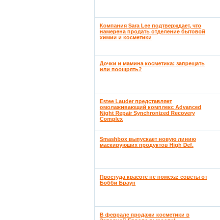
Компания Sara Lee подтверждает, что
намерена продать отделение бытовой
химии и косметики
Дочки и мамина косметика: запрещать
или поощрять?
Estee Lauder представляет
омолаживающий комплекс Advanced
Night Repair Synchronized Recovery
Complex
Smashbox выпускает новую линию
маскируюших продуктов High Def.
Простуда красоте не помеха: советы от
Бобби Браун
В феврале продажи косметики в